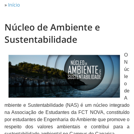
»
Início
Núcleo de Ambiente e
Sustentabilidade
O
N
úc
le
o
de
A
mbiente e Sustentabilidade (NAS) é um núcleo integrado
na Associação de Estudantes da FCT NOVA, constituído
por estudantes de Engenharia do Ambiente que promove o
respeito dos valores ambientais e contribui para a
sustentabilidade ambiental no Campus de Caparica.