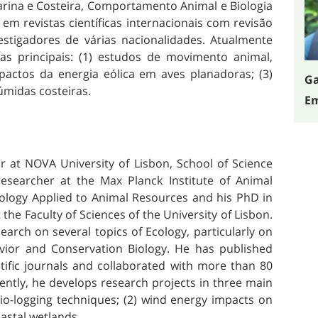
arina e Costeira, Comportamento Animal e Biologia
em revistas científicas internacionais com revisão
stigadores de várias nacionalidades. Atualmente
as principais: (1) estudos de movimento animal,
mpactos da energia eólica em aves planadoras; (3)
Ga
húmidas costeiras.
Em
r at NOVA University of Lisbon, School of Science
esearcher at the Max Planck Institute of Animal
iology Applied to Animal Resources and his PhD in
 the Faculty of Sciences of the University of Lisbon.
arch on several topics of Ecology, particularly on
vior and Conservation Biology. He has published
tific journals and collaborated with more than 80
rently, he develops research projects in three main
io-logging techniques; (2) wind energy impacts on
n coastal wetlands.