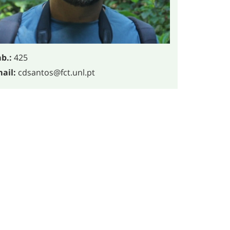
b.:
425
ail:
cdsantos@fct.unl.pt