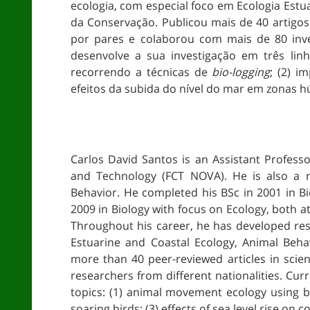
ecologia, com especial foco em Ecologia Estu
da Conservação. Publicou mais de 40 artigos 
por pares e colaborou com mais de 80 inve
desenvolve a sua investigação em três linh
recorrendo a técnicas de
bio-logging
; (2) i
efeitos da subida do nível do mar em zonas 
Carlos David Santos is an Assistant Professo
and Technology (FCT NOVA). He is also a r
Behavior. He completed his BSc in 2001 in B
2009 in Biology with focus on Ecology, both at
Throughout his career, he has developed rese
Estuarine and Coastal Ecology, Animal Beha
more than 40 peer-reviewed articles in scien
researchers from different nationalities. Cur
topics: (1) animal movement ecology using b
soaring birds; (3) effects of sea level rise o