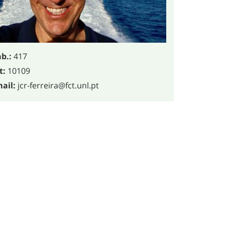
b.:
417
t:
10109
ail:
jcr-ferreira@fct.unl.pt