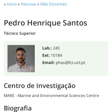
»
Início
»
Pessoas
»
Não Docentes
Pedro Henrique Santos
Técnico Superior
Lab.:
245
Ext:
10184
Email:
phas@fct.unl.pt
Centro de Investigação
MARE - Marine and Environmental Sciences Centre
Biografia