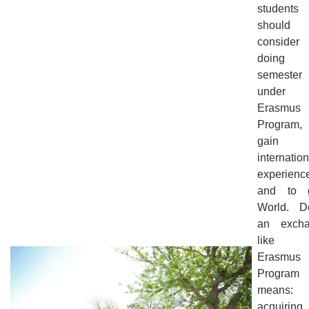
students
should
consider
doing
semester
under 
Erasmus
Program
gain 
internation
experienc
and to 
World. D
an exch
like 
Erasmus
Program
means:
acquiring