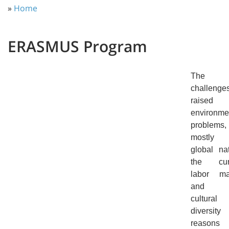
»
Home
ERASMUS Program
The
challenge
raised
environme
problems,
mostly
global nat
the cur
labor ma
and t
cultural
diversity
reasons 