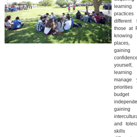
learning
practices
different 
those at 
knowing
places,
gaining
confidenc
yourself,
learnin
manage 
priorities
budget
independen
gaining
intercultur
and toler
skills