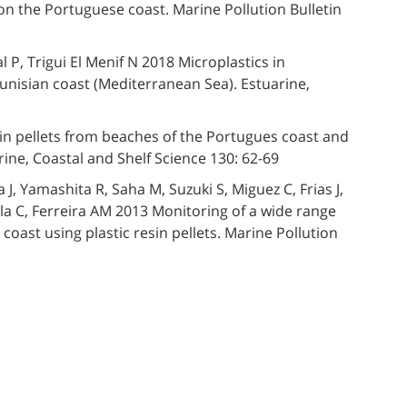
s on the Portuguese coast. Marine Pollution Bulletin
al P, Trigui El Menif N 2018 Microplastics in
Tunisian coast (Mediterranean Sea). Estuarine,
esin pellets from beaches of the Portugues coast and
ine, Coastal and Shelf Science 130: 62-69
J, Yamashita R, Saha M, Suzuki S, Miguez C, Frias J,
ela C, Ferreira AM 2013 Monitoring of a wide range
oast using plastic resin pellets. Marine Pollution