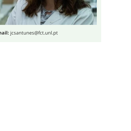
ail:
jcsantunes@fct.unl.pt