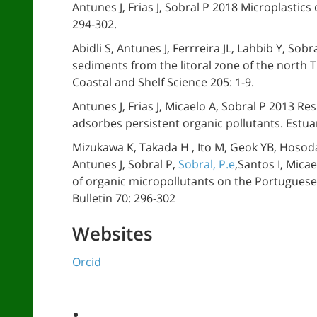
Antunes J, Frias J, Sobral P 2018 Microplastic
294-302.
Abidli S, Antunes J, Ferrreira JL, Lahbib Y, Sobr
sediments from the litoral zone of the north 
Coastal and Shelf Science 205: 1-9.
Antunes J, Frias J, Micaelo A, Sobral P 2013 R
adsorbes persistent organic pollutants. Estuar
Mizukawa K, Takada H , Ito M, Geok YB, Hosoda 
Antunes J, Sobral P,
Sobral, P.e
,Santos I, Mica
of organic micropollutants on the Portuguese c
Bulletin 70: 296-302
Websites
Orcid