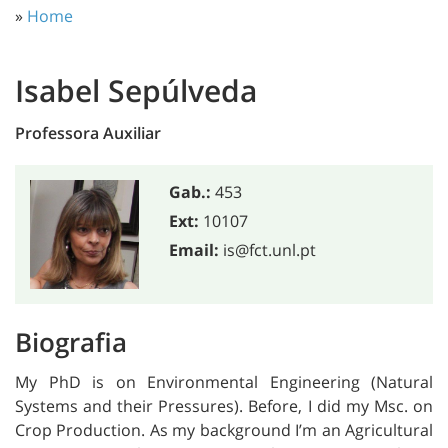
»
Home
Isabel Sepúlveda
Professora Auxiliar
Gab.:
453
Ext:
10107
Email:
is@fct.unl.pt
Biografia
My PhD is on Environmental Engineering (Natural
Systems and their Pressures). Before, I did my Msc. on
Crop Production. As my background I’m an Agricultural