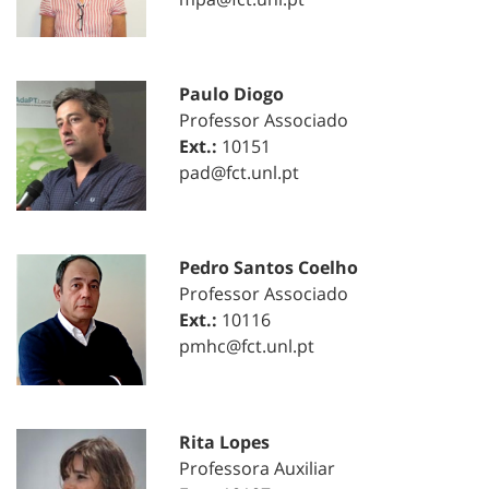
Paulo Diogo
Professor Associado
Ext.:
10151
pad@fct.unl.pt
Pedro Santos Coelho
Professor Associado
Ext.:
10116
pmhc@fct.unl.pt
Rita Lopes
Professora Auxiliar