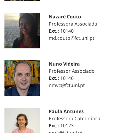
Nazaré Couto
Professora Associada
Ext.:
10140
md.couto@fct.unl.pt
Nuno Videira
Professor Associado
Ext.:
10146
nmvc@fct.unl.pt
Paula Antunes
Professora Catedrática
Ext.:
10123
mpa@fct.unl.pt