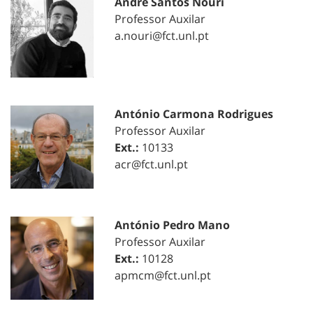
André Santos Nouri
Professor Auxilar
a.nouri@fct.unl.pt
António Carmona Rodrigues
Professor Auxilar
Ext.:
10133
acr@fct.unl.pt
António Pedro Mano
Professor Auxilar
Ext.:
10128
apmcm@fct.unl.pt