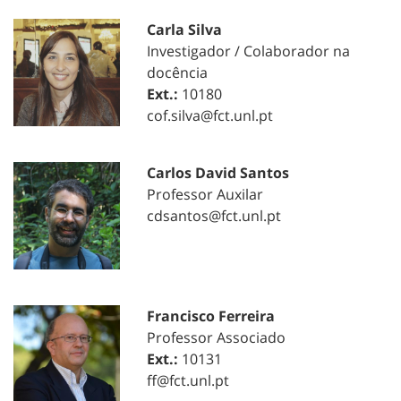
Carla Silva
Investigador / Colaborador na
docência
Ext.:
10180
cof.silva@fct.unl.pt
Carlos David Santos
Professor Auxilar
cdsantos@fct.unl.pt
Francisco Ferreira
Professor Associado
Ext.:
10131
ff@fct.unl.pt