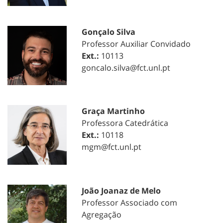
Gonçalo Silva
Professor Auxiliar Convidado
Ext.:
10113
goncalo.silva@fct.unl.pt
Graça Martinho
Professora Catedrática
Ext.:
10118
mgm@fct.unl.pt
João Joanaz de Melo
Professor Associado com
Agregação