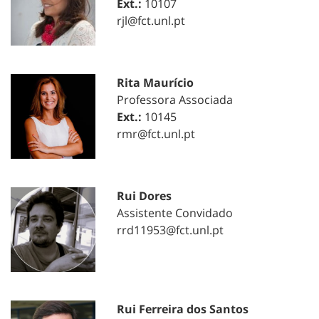
Ext.:
10107
rjl@fct.unl.pt
Rita Maurício
Professora Associada
Ext.:
10145
rmr@fct.unl.pt
Rui Dores
Assistente Convidado
rrd11953@fct.unl.pt
Rui Ferreira dos Santos