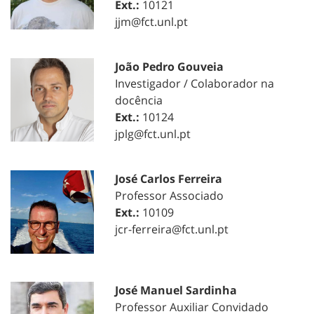
Ext.:
10121
jjm@fct.unl.pt
João Pedro Gouveia
Investigador / Colaborador na
docência
Ext.:
10124
jplg@fct.unl.pt
José Carlos Ferreira
Professor Associado
Ext.:
10109
jcr-ferreira@fct.unl.pt
José Manuel Sardinha
Professor Auxiliar Convidado