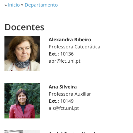
»
Início
»
Departamento
Docentes
Alexandra Ribeiro
Professora Catedrática
Ext.:
10136
abr@fct.unl.pt
Ana Silveira
Professora Auxiliar
Ext.:
10149
ais@fct.unl.pt