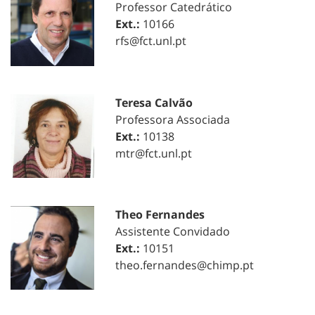
Professor Catedrático
Ext.:
10166
rfs@fct.unl.pt
Teresa Calvão
Professora Associada
Ext.:
10138
mtr@fct.unl.pt
Theo Fernandes
Assistente Convidado
Ext.:
10151
theo.fernandes@chimp.pt