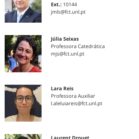
Ext.:
10144
jmls@fct.unl.pt
Júlia Seixas
Professora Catedrática
mjs@fct.unl.pt
Lara Reis
Professora Auxiliar
l.aleluiareis@fct.unl.pt
Laurent Drouet