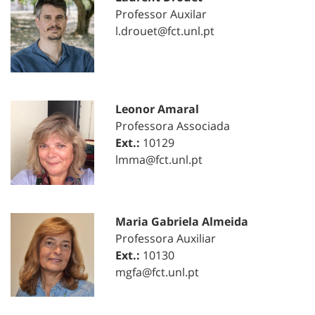
Professor Auxilar
l.drouet@fct.unl.pt
Leonor Amaral
Professora Associada
Ext.:
10129
lmma@fct.unl.pt
Maria Gabriela Almeida
Professora Auxiliar
Ext.:
10130
mgfa@fct.unl.pt