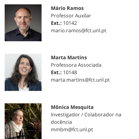
Mário Ramos
Professor Auxilar
Ext.:
10142
mario.ramos@fct.unl.pt
Marta Martins
Professora Associada
Ext.:
10148
marta.martins@fct.unl.pt
Mônica Mesquita
Investigador / Colaborador na
docência
mmbm@fct.unl.pt