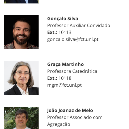
Gonçalo Silva
Professor Auxiliar Convidado
Ext.:
10113
goncalo.silva@fct.unl.pt
Graça Martinho
Professora Catedrática
Ext.:
10118
mgm@fct.unl.pt
João Joanaz de Melo
Professor Associado com
Agregação