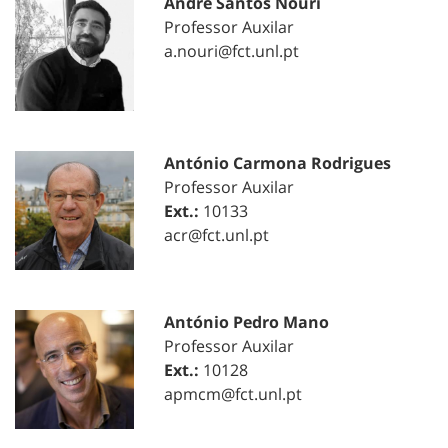
André Santos Nouri
Professor Auxilar
a.nouri@fct.unl.pt
António Carmona Rodrigues
Professor Auxilar
Ext.:
10133
acr@fct.unl.pt
António Pedro Mano
Professor Auxilar
Ext.:
10128
apmcm@fct.unl.pt