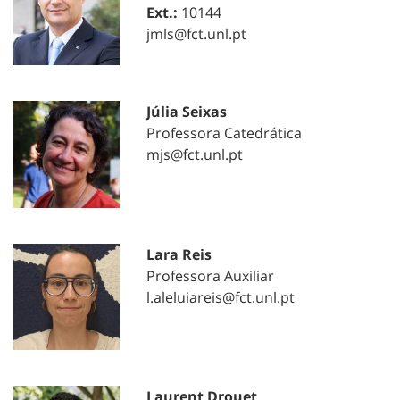
Ext.:
10144
jmls@fct.unl.pt
Júlia Seixas
Professora Catedrática
mjs@fct.unl.pt
Lara Reis
Professora Auxiliar
l.aleluiareis@fct.unl.pt
Laurent Drouet