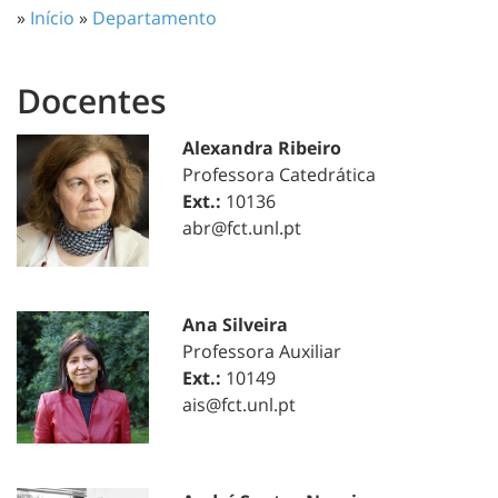
»
Início
»
Departamento
Docentes
Alexandra Ribeiro
Professora Catedrática
Ext.:
10136
abr@fct.unl.pt
Ana Silveira
Professora Auxiliar
Ext.:
10149
ais@fct.unl.pt