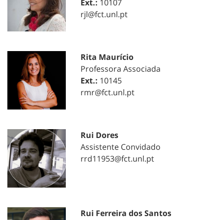
Ext.:
10107
rjl@fct.unl.pt
Rita Maurício
Professora Associada
Ext.:
10145
rmr@fct.unl.pt
Rui Dores
Assistente Convidado
rrd11953@fct.unl.pt
Rui Ferreira dos Santos