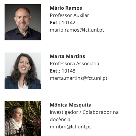
Mário Ramos
Professor Auxilar
Ext.:
10142
mario.ramos@fct.unl.pt
Marta Martins
Professora Associada
Ext.:
10148
marta.martins@fct.unl.pt
Mônica Mesquita
Investigador / Colaborador na
docência
mmbm@fct.unl.pt