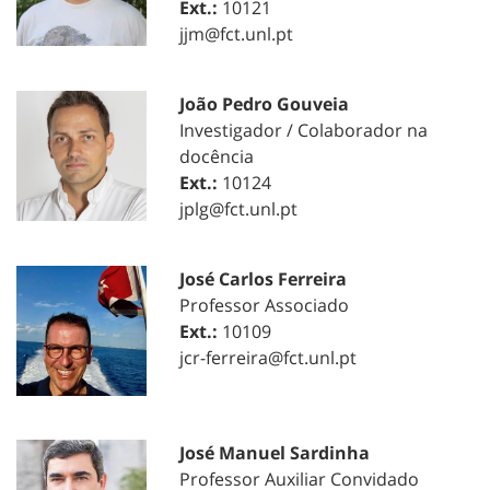
Ext.:
10121
jjm@fct.unl.pt
João Pedro Gouveia
Investigador / Colaborador na
docência
Ext.:
10124
jplg@fct.unl.pt
José Carlos Ferreira
Professor Associado
Ext.:
10109
jcr-ferreira@fct.unl.pt
José Manuel Sardinha
Professor Auxiliar Convidado