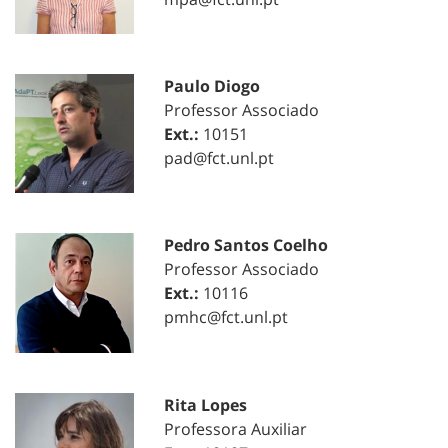
Paulo Diogo
Professor Associado
Ext.:
10151
pad@fct.unl.pt
Pedro Santos Coelho
Professor Associado
Ext.:
10116
pmhc@fct.unl.pt
Rita Lopes
Professora Auxiliar