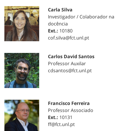
Carla Silva
Investigador / Colaborador na
docência
Ext.:
10180
cof.silva@fct.unl.pt
Carlos David Santos
Professor Auxilar
cdsantos@fct.unl.pt
Francisco Ferreira
Professor Associado
Ext.:
10131
ff@fct.unl.pt