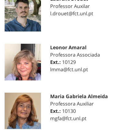
Professor Auxilar
l.drouet@fct.unl.pt
Leonor Amaral
Professora Associada
Ext.:
10129
lmma@fct.unl.pt
Maria Gabriela Almeida
Professora Auxiliar
Ext.:
10130
mgfa@fct.unl.pt