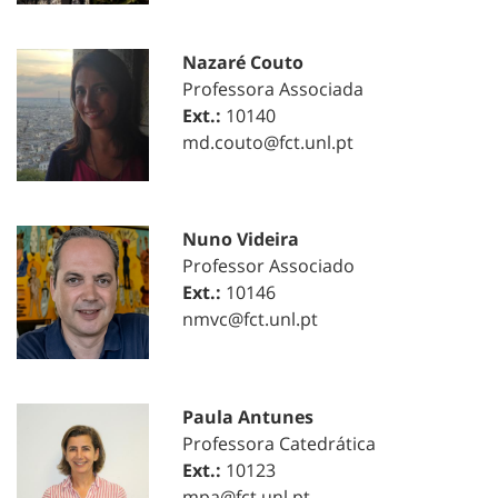
Nazaré Couto
Professora Associada
Ext.:
10140
md.couto@fct.unl.pt
Nuno Videira
Professor Associado
Ext.:
10146
nmvc@fct.unl.pt
Paula Antunes
Professora Catedrática
Ext.:
10123
mpa@fct.unl.pt