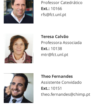
Professor Catedrático
Ext.:
10166
rfs@fct.unl.pt
Teresa Calvão
Professora Associada
Ext.:
10138
mtr@fct.unl.pt
Theo Fernandes
Assistente Convidado
Ext.:
10151
theo.fernandes@chimp.pt