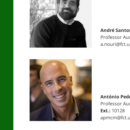
André Santo
Professor Aux
a.nouri@fct.u
António Ped
Professor Aux
Ext.:
10128
apmcm@fct.u