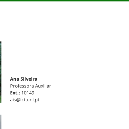
Ana Silveira
Professora Auxiliar
Ext.:
10149
ais@fct.unl.pt