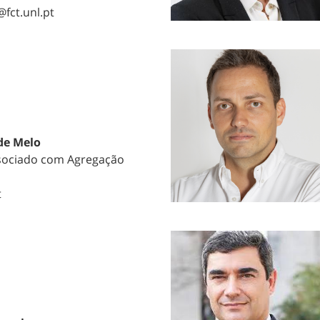
@fct.unl.pt
de Melo
sociado com Agregação
t