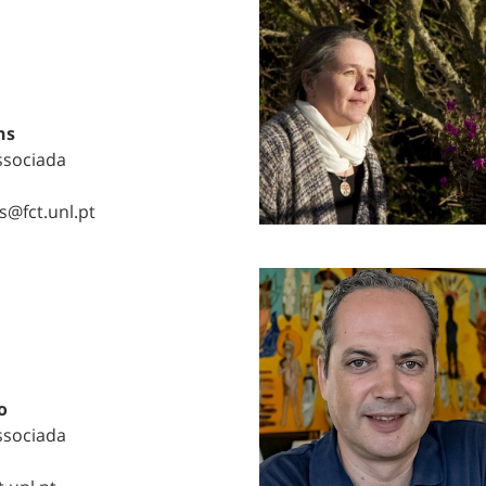
ns
ssociada
s@fct.unl.pt
o
ssociada