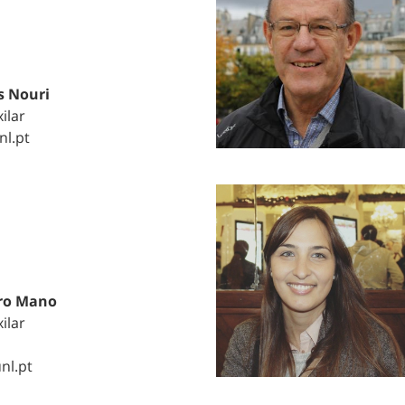
s Nouri
ilar
nl.pt
ro Mano
ilar
nl.pt