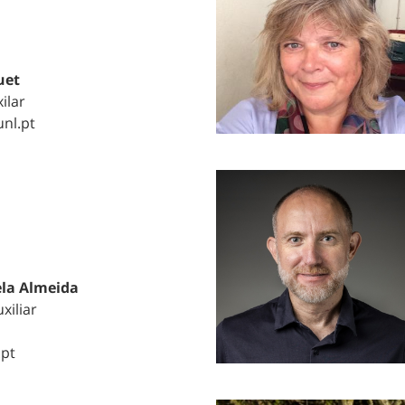
uet
ilar
unl.pt
ela Almeida
xiliar
.pt