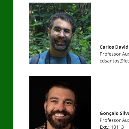
Carlos David
Professor Aux
cdsantos@fct
Gonçalo Silv
Professor Aux
Ext.:
10113