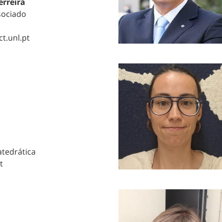
erreira
sociado
ct.unl.pt
atedrática
t