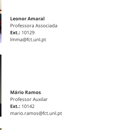
Leonor Amaral
Professora Associada
Ext.:
10129
lmma@fct.unl.pt
Mário Ramos
Professor Auxilar
Ext.:
10142
mario.ramos@fct.unl.pt