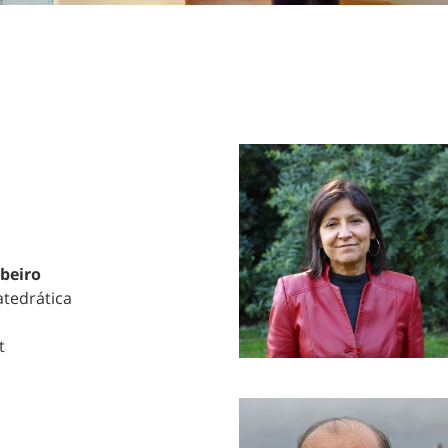
beiro
atedrática
t