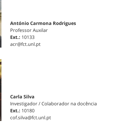
António Carmona Rodrigues
Professor Auxilar
Ext.:
10133
acr@fct.unl.pt
Carla Silva
Investigador / Colaborador na docência
Ext.:
10180
cof.silva@fct.unl.pt