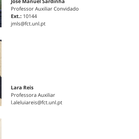
José Manuel Sardinha
Professor Auxiliar Convidado
Ext.:
10144
jmls@fct.unl.pt
Lara Reis
Professora Auxiliar
l.aleluiareis@fct.unl.pt