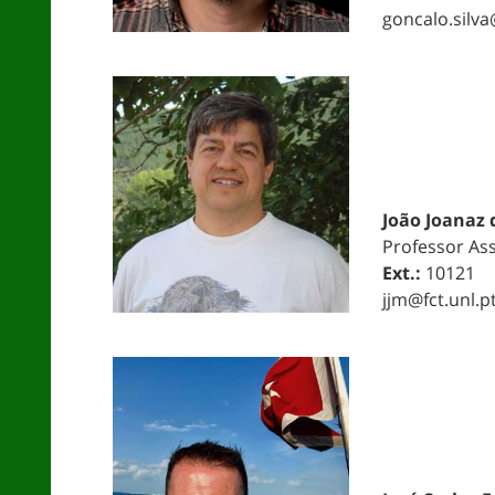
goncalo.silva
João Joanaz 
Professor As
Ext.:
10121
jjm@fct.unl.p