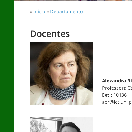
»
Início
»
Departamento
Docentes
Alexandra Ri
Professora C
Ext.:
10136
abr@fct.unl.p