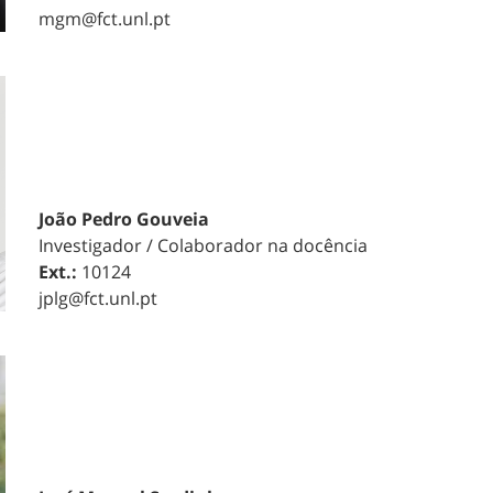
mgm@fct.unl.pt
João Pedro Gouveia
Investigador / Colaborador na docência
Ext.:
10124
jplg@fct.unl.pt