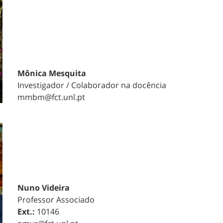
Mônica Mesquita
Investigador / Colaborador na docência
mmbm@fct.unl.pt
Nuno Videira
Professor Associado
Ext.:
10146