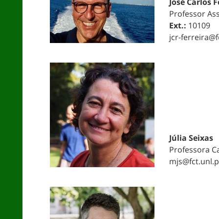
José Carlos F
Professor As
Ext.:
10109
jcr-ferreira@f
Júlia Seixas
Professora C
mjs@fct.unl.p