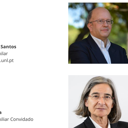
 Santos
ilar
.unl.pt
a
iliar Convidado