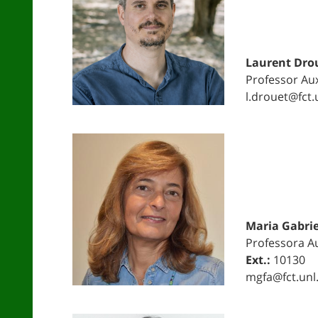
Laurent Dro
Professor Aux
l.drouet@fct.
Maria Gabri
Professora Au
Ext.:
10130
mgfa@fct.unl