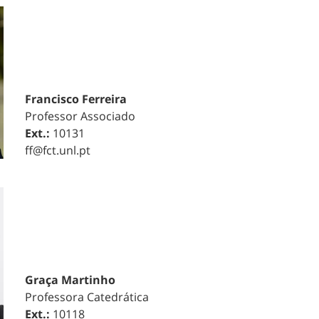
Francisco Ferreira
Professor Associado
Ext.:
10131
ff@fct.unl.pt
Graça Martinho
Professora Catedrática
Ext.:
10118